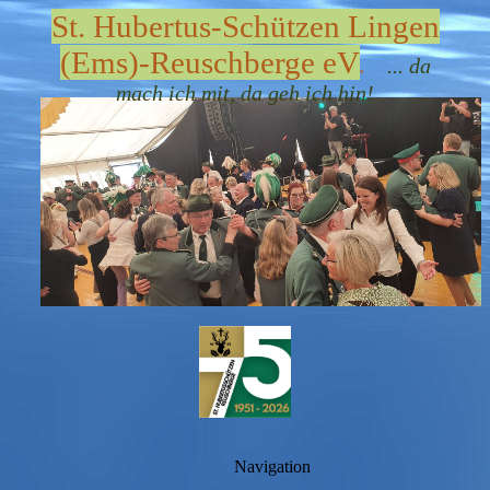
St. Hubertus-Schützen Lingen
(Ems)-Reuschberge eV
.
... d
a
mach ich mit, da geh ich hin!
Navigation