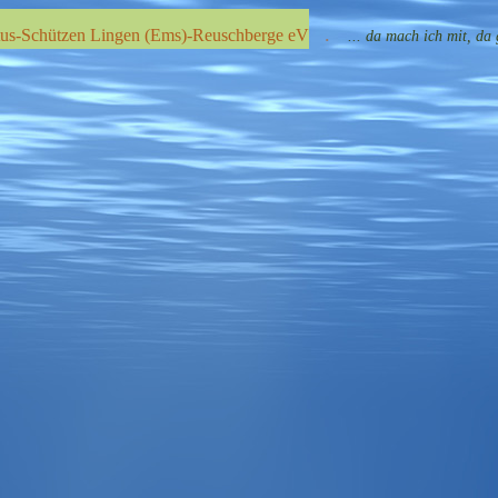
tus-Schützen Lingen (Ems)-Reuschberge eV
.
... d
a mach ich mit, da 