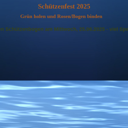
Schützenfest 2025
Grün holen und Rosen/Bo
gen binden
en Schützenbogen am Mittwoch, 25.06.2025 - viel Sp