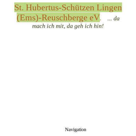
St. Hubertus-Schützen Lingen
(Ems)-Reuschberge eV
.
... d
a
mach ich mit, da geh ich hin!
Navigation